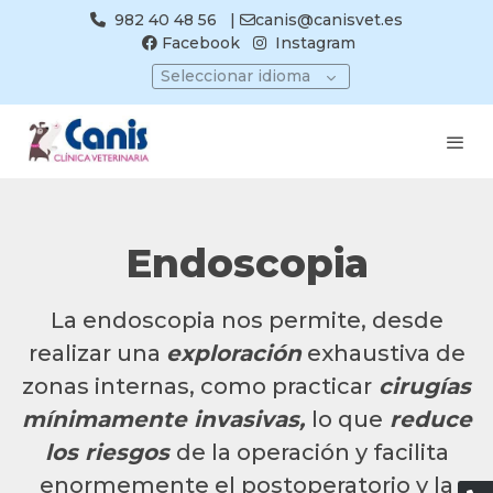
982 40 48 56
|
canis@canisvet.es
Facebook
Instagram
Seleccionar idioma
Endoscopia
La endoscopia nos permite, desde
realizar una
exploración
exhaustiva de
zonas internas, como practicar
cirugías
mínimamente invasivas,
lo que
reduce
los riesgos
de la operación y facilita
enormemente el postoperatorio y la