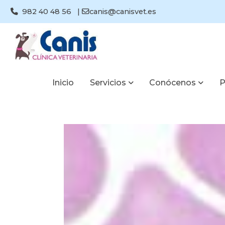
982 40 48 56
|
canis@canisvet.es
Inicio
Servicios
Conócenos
P